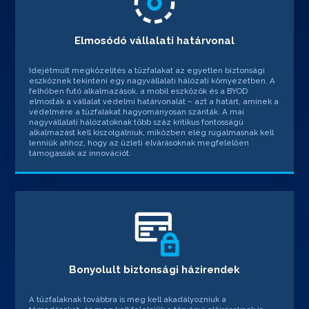
Elmosódó vállalati határvonal
Idejétmúlt megközelítés a tűzfalakat az egyetlen biztonsági
eszköznek tekinteni egy nagyvállalati hálózati környezetben. A
felhőben futó alkalmazások, a mobil eszközök és a BYOD
elmosták a vállalat védelmi határvonalát – azt a határt, aminek a
védelmére a tűzfalakat hagyományosan szánták. A mai
nagyvállalati hálózatoknak több száz kritikus fontosságú
alkalmazást kell kiszolgálniuk, miközben elég rugalmasnak kell
lenniük ahhoz, hogy az üzleti elvárásoknak megfelelően
támogassák az innovációt.
Bonyolult biztonsági házirendek
A tűzfalaknak továbbra is meg kell akadályozniuk a