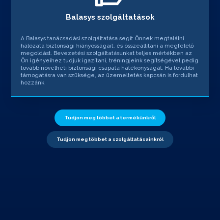
Balasys szolgáltatások
A Balasys tanácsadási szolgáltatása segít Önnek megtalálni
hálózata biztonsági hiányosságait, és összeállítani a megfelelő
megoldást. Bevezetési szolgáltatásunkat teljes mértékben az
Ön igényeihez tudjuk igazítani, tréningjeink segítségével pedig
tovább növelheti biztonsági csapata hatékonyságát. Ha további
támogatásra van szüksége, az üzemeltetés kapcsán is fordulhat
hozzánk.
Tudjon meg többet a termékünkről
Tudjon meg többet a szolgáltatásainkról