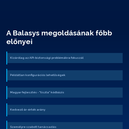
A Balasys megoldásának főbb
előnyei
Kizárólag az API-biztonsági problémákra fokuszál
Példátlan konfigurációs lehetőségek
Magyar fejlesztés - "tiszta" kódbázis
Kedvező ár-érték arány
Személyre szabott tanácsadás