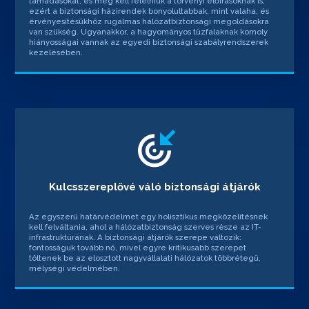
támadásokat, és meg kell felelniük a törvényi előírásoknak is,
ezért a biztonsági házirendek bonyolultabbak, mint valaha, és
érvényesítésükhöz rugalmas hálózatbiztonsági megoldásokra
van szükség. Ugyanakkor, a hagyományos tűzfalaknak komoly
hiányosságai vannak az egyedi biztonsági szabályrendszerek
kezelésében.
Kulcsszereplővé váló biztonsági átjárók
Az egyszerű határvédelmet egy holisztikus megközelítésnek
kell felváltania, ahol a hálózatbiztonság szerves része az IT-
infrastruktúrának. A biztonsági átjárók szerepe változik:
fontosságuk tovább nő, mivel egyre kritikusabb szerepet
töltenek be az elosztott nagyvállalati hálózatok többrétegű,
mélységi védelmében.