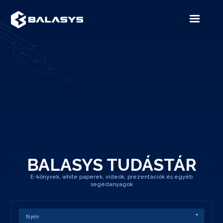
BALASYS TUDÁSTÁR
E-könyvek, white paperek, videók, prezentációk és egyéb
segédanyagok
Nyelv