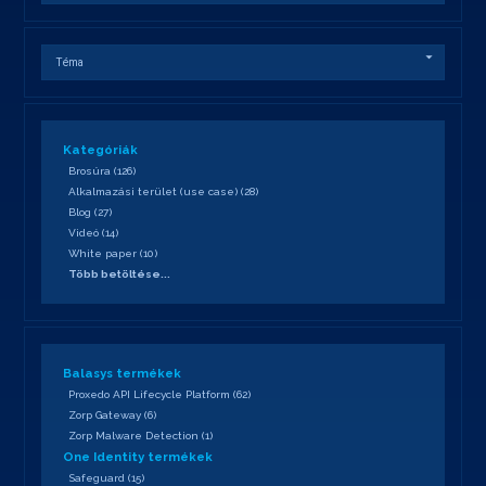
Téma
Kategóriák
Brosúra
(
126
)
Alkalmazási terület (use case)
(
28
)
Blog
(
27
)
Videó
(
14
)
White paper
(
10
)
Több betöltése...
Balasys termékek
Proxedo API Lifecycle Platform
(
62
)
Zorp Gateway
(
6
)
Zorp Malware Detection
(
1
)
One Identity termékek
Safeguard
(
15
)