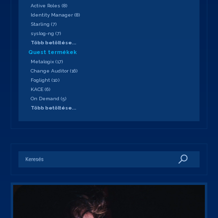
Active Roles
(
8
)
Identity Manager
(
8
)
Starling
(
7
)
syslog-ng
(
7
)
Több betöltése...
Quest termékek
Metalogix
(
17
)
Change Auditor
(
16
)
Foglight
(
10
)
KACE
(
6
)
On Demand
(
5
)
Több betöltése...
Keresés