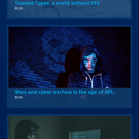
Trusted Types: a world without XSS
BLOG
Wars and cyber warfare in the age of API...
BLOG