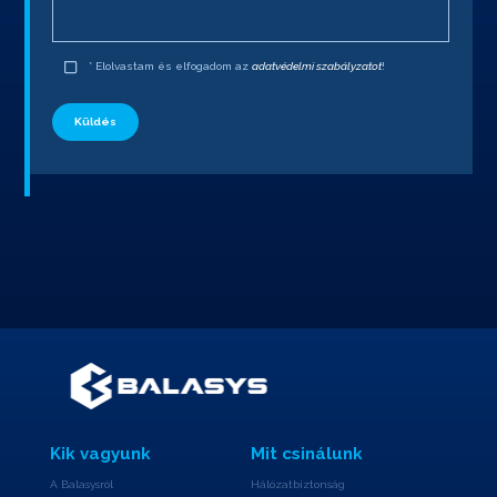
* Elolvastam és elfogadom az
adatvédelmi szabályzatot
!
Küldés
Kik vagyunk
Mit csinálunk
A Balasysról
Hálózatbiztonság