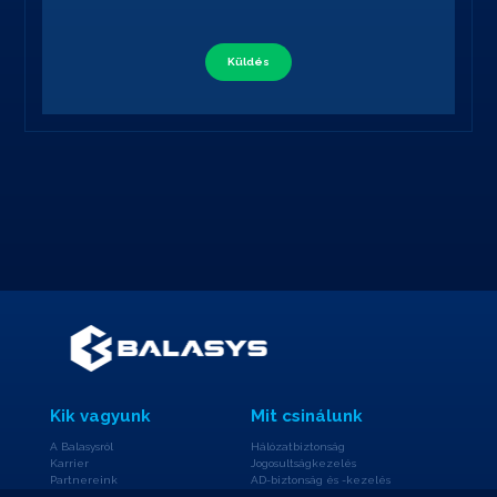
Küldés
Kik vagyunk
Mit csinálunk
A Balasysról
Hálózatbiztonság
Karrier
Jogosultságkezelés
Partnereink
AD-biztonság és -kezelés
Blog
Kiemeltfelhasználó-kezelés