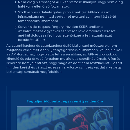
Nem elég biztonságos API-k tervezése (hiányos, vagy nem elég
hatékony ellenőrző folyamatok).
Szoftver- és adatintegritási problémák (az API-kód és az
infrastruktúra nem tud védelmet nyújtani az integritást sértő
támadásokkal szemben).
Server-side request forgery (röviden SSRF, amikor a
webalkalmazás egy távoli szerveren levő erőforrás elérését
anélkül dolgozza fel, hogy ellenőrizné a felhasználó által
beküldött URL-t).
Az autentikációra és autorizációra építő biztonsági módszerek nem
nyújtanak védelmet ezen új fenyegetésekkel szemben. Validálnia kell
az API-forgalmát, hogy biztos lehessen abban, az API-végpontokból
kiinduló és oda érkező forgalom megfelel a specifikációknak. A forrás
ismerete nem jelenti azt, hogy maga az adat nem rosszindulatú, ezért
minden kérést és választ egészen a kulcsok szintjéig validálni kell egy
biztonsági sémának megfelelően.
Foglaljon időpontot egy személyes demóra