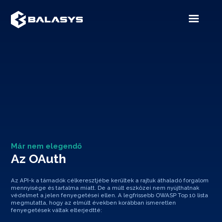
Már nem elegendő
Az OAuth
Az API-k a támadók célkeresztjébe kerültek a rajtuk áthaladó forgalom
mennyisége és tartalma miatt. De a múlt eszközei nem nyújthatnak
védelmet a jelen fenyegetései ellen. A legfrissebb OWASP Top 10 lista
megmutatta, hogy az elmúlt években korábban ismeretlen
fenyegetések váltak elterjedtté: